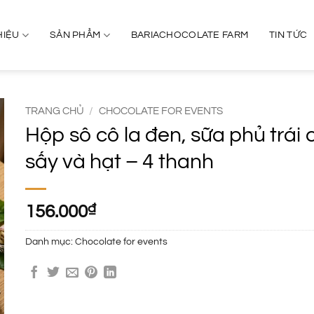
HIỆU
SẢN PHẨM
BARIACHOCOLATE FARM
TIN TỨC
TRANG CHỦ
/
CHOCOLATE FOR EVENTS
Hộp sô cô la đen, sữa phủ trái 
sấy và hạt – 4 thanh
156.000
₫
Danh mục:
Chocolate for events