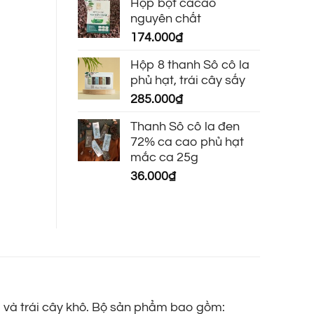
Hộp bột cacao
nguyên chất
174.000
₫
Hộp 8 thanh Sô cô la
phủ hạt, trái cây sấy
285.000
₫
Thanh Sô cô la đen
72% ca cao phủ hạt
mắc ca 25g
36.000
₫
p và trái cây khô. Bộ sản phẩm bao gồm: