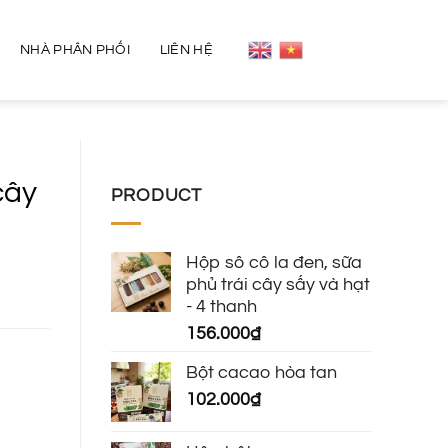
NHÀ PHÂN PHỐI
LIÊN HỆ
cây
PRODUCT
Hộp sô cô la đen, sữa
phủ trái cây sấy và hạt
- 4 thanh
156.000
₫
Bột cacao hòa tan
102.000
₫