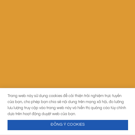
Trang web này sử dụng cookies để cải thiện trải nghiệm trực tuyến
của bạn, cho phép bạn chia sẻ nội dung trên mạng xã hội, đo lường
lưu lượng truy cập vào trang web này và hiển thị quảng cáo tùy chỉnh
dựa trên hoạt động duyệt web của bạn.
ĐỒNG Ý COOKIES