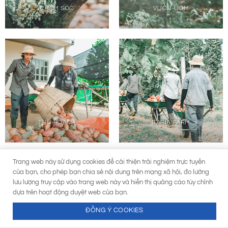
CHĂM SÓC
VƯỜN ƯƠM
THU HOẠCH
BARIA FARM
Trang web này sử dụng cookies để cải thiện trải nghiệm trực tuyến
của bạn, cho phép bạn chia sẻ nội dung trên mạng xã hội, đo lường
lưu lượng truy cập vào trang web này và hiển thị quảng cáo tùy chỉnh
dựa trên hoạt động duyệt web của bạn.
ĐỒNG Ý COOKIES