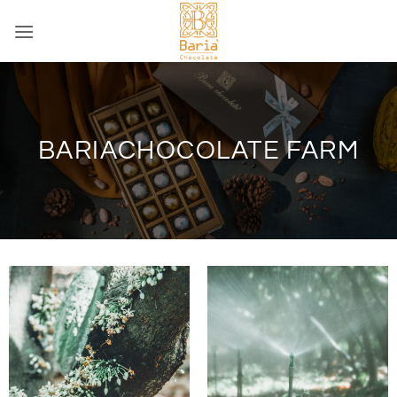
Bỏ
qua
nội
dung
BARIACHOCOLATE FARM